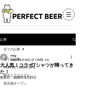
最高のビール体験で、人生をもっと豊かに。
記事
全ての記事
meg
全ての記事
2025年2月10日
読了時間: 1分
大人気！コラボTシャツが帰ってき
PERFECT BEER LIFE
た！
限定ビアカクテル
更新日：
2025年5月21日
新店舗オープン