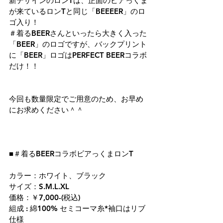
新デザインのロンTは、正面のビアっくま
が来ているロンTと同じ「BEEEER」のロ
ゴ入り！
＃着るBEERさんといったら大きく入った
「BEER」のロゴですが、バックプリント
に「BEER」ロゴはPERFECT BEERコラボ
だけ！！
今回も数量限定でご用意のため、お早め
にお求めください＾＾
■＃着るBEERコラボビアっくまロンT
カラー：ホワイト、ブラック
サイズ：S.M.L.XL
価格：￥7,000-(税込)
組成 : 綿100% セミコーマ糸*袖口はリブ
仕様