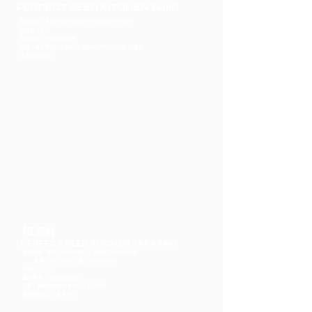
PERFECT BEER KITCHEN SHIKI
営業時間：平日17:00〜23:00 | 土•日•祝15:00〜23:00
定休日：なし
​電話番号：07092462626
住所：埼玉県志木市本町5丁目24-2 TOMOEビル3F ・屋上
​志木駅 徒歩2分
FC 高崎
PERFECT BEER KITCHEN TAKASAKI
営業時間：平日17:00〜23:00 | 土•祝前日15:00〜24:00
金曜17:00〜24:00 日曜日15:00〜23:00
定休日：なし
​電話番号：
050-8892-9980
住所：高崎市旭町37-6 アーキビル202
​高崎駅西口より徒歩3分