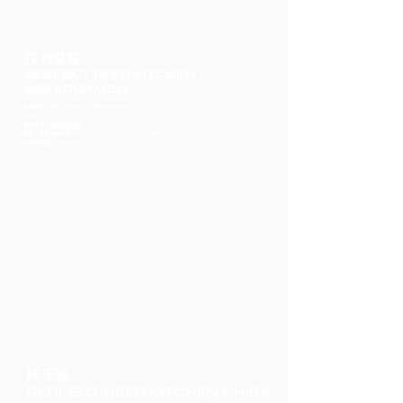
FC 西荻窪
PERFECT BEER KITCHEN
NISHIOGIKUBO
営業時間：平日 17:00-24:00 土日祝 15:00-24:00
定休日：なし
​電話番号：
070-9178-1827
住所：東京都西荻南3-8-3 リバティプラザビルディング3F
JR西荻窪駅より徒歩2分
FC 千葉
PERFECT BEER KITCHEN CHIBA