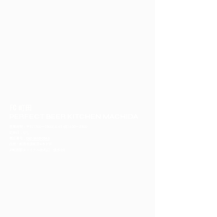
FC 町田
PERFECT BEER KITCHEN MACHIDA
営業時間：平日17:00〜23:00 | 土•日•祝14:00〜23:00
定休日：なし
​電話番号：
080-3446-0643
住所：町田市原町田4-6-3 1F
​JR町田駅ターミナル改札口 徒歩2分