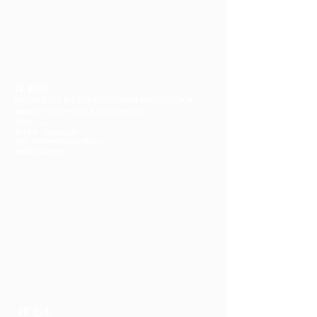
FC 静岡
PERFECT BEER KITCHEN SHIZUOKA
営業時間：平日17:00〜23:00 | 土•日•祝15:00〜23:00
定休日：なし
​電話番号：
070-8307-3383
住所：静岡県静岡市葵区七間町8-5
静岡駅北口徒歩10分
FC 志木