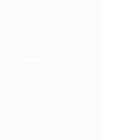
直営 門前仲町
PERFECT BEER STAND
MONNAKA
営業時間：平日土日祝 19:00-26:00
定休日：なし
​電話番号：070-9410-9960
住所：東京都江東区富岡１丁目２４−６ 2F