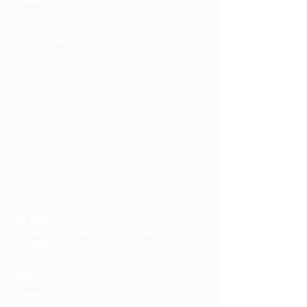
営業時間：平日17:00-23:00 土日祝15:00-23:00
定休日：なし
​電話番号：
090-7111-0801
住所：
千葉県千葉市中央区弁天
2-19-20 弁天ロイアルビル B号室
千葉駅 千葉公園駅 JR東千葉駅 各徒歩6分
FC 新橋
PERFECT BEER KITCHEN
SHINBASHI
営業時間：全日 15:00〜23:00
定休日：なし
​電話番号：
03-3528-8848
住所：
東京都港区新橋３丁目３−８ 信友ビル 1階
JR新橋駅 徒歩4分