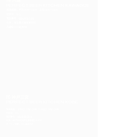
PERFECT BEER KITCHEN KAWAGOE
営業時間：平日17:00〜23:00 土日14:00〜23:00
定休日：なし
​電話番号：
090-5413-1470
住所：埼玉県川越市東田町
​川越駅から徒歩6分
FC 神戸三宮
PERFECT BEER KITCHEN KOBE
営業時間：【平日】17時〜24時【土日祝】12時〜24時
定休日：なし
​電話番号：
080-3133-2515
住所：神戸市中央区北長狭通2-8-3 1F
​JR『三ノ宮駅』から徒歩5分