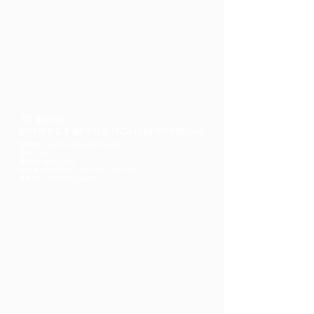
FC 四ツ谷
PERFECT BEER KITCHEN YOTSUYA
営業時間：平日 17:00-23:00 土日祝 15:00-23:00
定休日：なし
​電話番号：
03-5357-7813
住所：東京都新宿区四谷１丁目８−６ ホリナカビル 1F
JR/東京メトロ 四ツ谷駅より徒歩2分