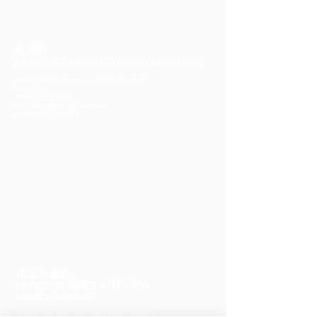
FC 長野
PERFECT BEER KITCHEN NAGANO
営業時間：平日17：00〜24：00／土日祝15：00〜24：00
定休日：なし
​電話番号：
02-6217-8113
住所：長野県長野市南千歳1-19-2PMB1階
​長野駅善光寺口より徒歩1分
FC 名古屋栄
PERFECT BEER KITCHEN
NAGOYASAKAE
営業時間：平日・日曜：17:00〜24:00 金土祝前：17:00〜25:00