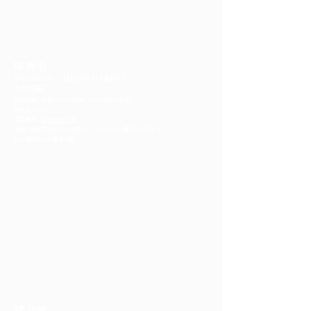
FC 野毛
PERFECT BEER STAND
NOGE
営業時間：平日17:00〜23:30 土日15:00〜23:30
定休日：なし
​電話番号：
070-8968-1336
住所：横浜市中区日ノ出町1-2 スカイコート横浜日ノ出町1F
​日ノ出町駅より徒歩10秒
FC 川越