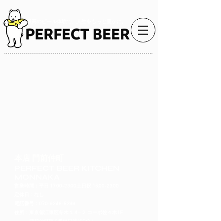
最高のビール体験で、人生をもっと豊かに。
本店 門前仲町
PERFECT BEER KITCHEN
MONNAKA
営業時間：平日 17:00-23:00土日祝 15:00-23:00
定休日：なし
​電話番号：070-9246-5299
住所：東京都江東区冬木１４−２ コーポ佐々木1F