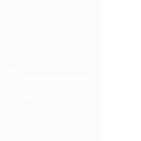
FC 蔵前
PERFECT BEER KITCHEN KURAMAE
営業時間：平日 17:00〜24:00. 土日祝 15:00〜24:00
定休日：なし
​電話番号：
070-2239-3749
住所：東京都台東区蔵前２丁目１−３２ 第二北條ビル 101
都営浅草線蔵前駅A2出口徒歩1分都営大江戸線蔵前駅A6出口徒歩5分