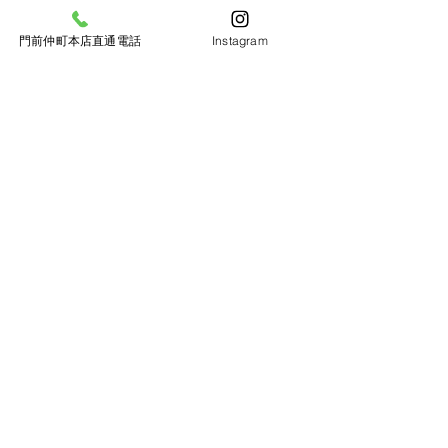
定休日：なし
​電話番号：
070-9204-2950
住所：愛知県名古屋市中区栄4丁目4-17丸八ビル105
門前仲町本店直通電話
Instagram
​栄駅12番出口から徒歩6分
FC 西新宿
PERFECT BEER KITCHEN
NISHISHINJUKU
営業時間：金土日15:00〜23:00 平日
17
:00〜23:00
定休日：なし
​電話番号：
080-1141-3130
住所：東京都新宿区西新宿７丁目15-8ニッパンビル1F101号
​JR新宿駅から徒歩7分