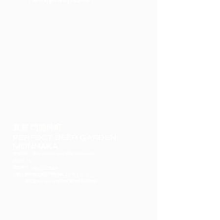
門前仲町駅 6番出口徒歩5分！
直営 門前仲町
PERFECT BEER GARDEN
MONNAKA
営業時間：平日 13:00-21:00 土日祝 12:00-21:00
定休日：なし
​電話番号：
090-7117-8414
住所：東京都江東区門前仲町２丁目１０−１
赤札堂3Fテラス (門前仲町駅 6番出口直結！)