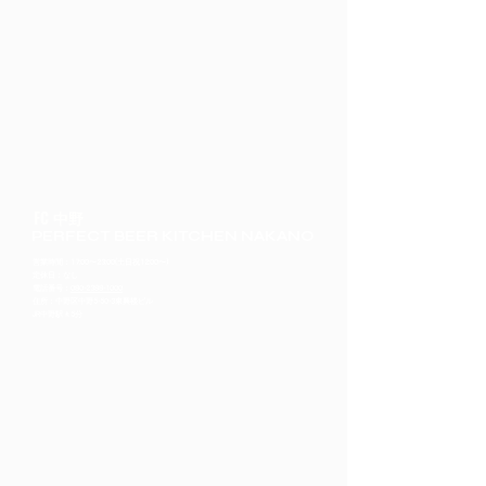
FC 中野
PERFECT BEER KITCHEN NAKANO
営業時間：17:00〜23:00(土日祝12:00〜)
定休日：なし
​電話番号：
080-2388-1000
住所：中野区中野5-50-3東興楼ビル
​JR中野駅🚶5分