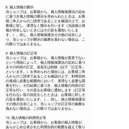
8. 個人情報の開示
当ショップは、お客様から、個人情報保護法の定め
に基づき個人情報の開示を求められたときは、お客
様ご本人からのご請求であることを確認の上で、お
客様に対し、遅滞なく開示を行います（当該個人情
報が存在しないときにはその旨を通知いたしま
す。）。但し、個人情報保護法その他の法令によ
り、当ショップが開示の義務を負わない場合は、こ
の限りではありません。
9. 個人情報の訂正等
当ショップは、お客様から、個人情報が真実でない
という理由によって、個人情報保護法の定めに基づ
きその内容の訂正、追加又は削除（以下「訂正等」
といいます。）を求められた場合には、お客様ご本
人からのご請求であることを確認の上で、利用目的
の達成に必要な範囲内において、遅滞なく必要な調
査を行い、その結果に基づき、個人情報の内容の訂
正等を行い、その旨をお客様に通知します（訂正等
を行わない旨の決定をしたときは、お客様に対しそ
の旨を通知いたします。）。但し、個人情報保護法
その他の法令により、当ショップが訂正等の義務を
負わない場合は、この限りではありません。
10. 個人情報の利用停止等
当ショップは、お客様から、お客様の個人情報が、
あらかじめ公表された利用目的の範囲を超えて取り