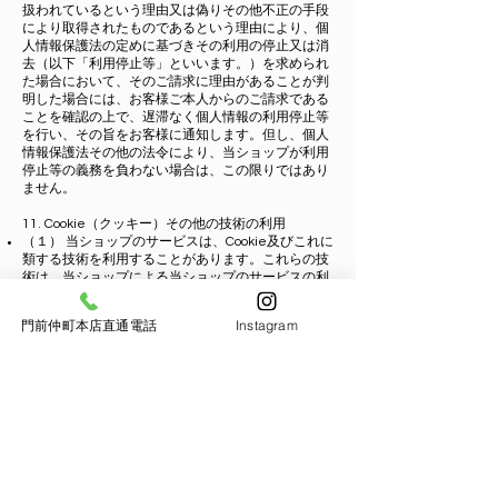
扱われているという理由又は偽りその他不正の手段
により取得されたものであるという理由により、個
人情報保護法の定めに基づきその利用の停止又は消
去（以下「利用停止等」といいます。）を求められ
た場合において、そのご請求に理由があることが判
明した場合には、お客様ご本人からのご請求である
ことを確認の上で、遅滞なく個人情報の利用停止等
を行い、その旨をお客様に通知します。但し、個人
情報保護法その他の法令により、当ショップが利用
停止等の義務を負わない場合は、この限りではあり
ません。
11. Cookie（クッキー）その他の技術の利用
（１） 当ショップのサービスは、Cookie及びこれに
類する技術を利用することがあります。これらの技
術は、当ショップによる当ショップのサービスの利
用状況等の把握に役立ち、サービス向上に資するも
のです。Cookieを無効化されたいユーザーは、ウェ
門前仲町本店直通電話
Instagram
ブブラウザの設定を変更することによりCookieを無
効化することができます。但し、Cookieを無効化す
ると、当ショップのサービスの一部の機能をご利用
いただけなくなる場合があります。
（２） 当ショップは、当ショップサービスが提供す
るサービスの利用状況等を調査・分析するため、本
サービス上に Google LLCが提供する Google アナリ
ティクスを利用しています。Googleアナリティクス
でデータが収集、処理される仕組みその他Googleア
ナリティクスの詳しい情報につきましては、同社の