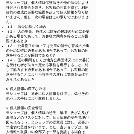
当ショップは、個人情報保護法その他の法令により
許容される場合を除き、お客様の同意を得ず、利用
目的の達成に必要な範囲を超えて個人情報を取り扱
いません。但し、次の場合はこの限りではありませ
ん。
（１） 法令に基づく場合
（２） 人の生命、身体又は財産の保護のために必要
がある場合であって、お客様の同意を得ることが困
難であるとき
（３） 公衆衛生の向上又は児童の健全な育成の推進
のために特に必要がある場合であって、お客様の同
意を得ることが困難であるとき
（４） 国の機関もしくは地方公共団体又はその委託
を受けた者が法令の定める事務を遂行することに対
して協力する必要がある場合であって、お客様の同
意を得ることにより当該事務の遂行に支障を及ぼす
おそれがあるとき
5. 個人情報の適正な取得
当ショップは、適正に個人情報を取得し、偽りその
他不正の手段により取得しません。
6. 個人情報の安全管理
当ショップは、個人情報の紛失、破壊、改ざん及び
漏洩などのリスクに対して、個人情報の安全管理が
図られるよう、当ショップの従業員に対し、必要か
つ適切な監督を行います。また、当ショップは、個
人情報の取扱いの全部又は一部を委託する場合は、