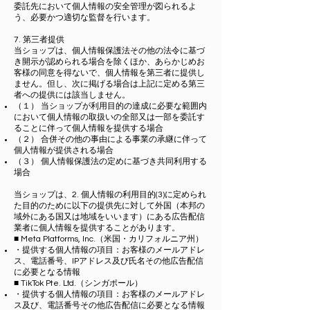
委託先において個人情報の安全管理が図られるよ
う、必要かつ適切な監督を行います。
7. 第三者提供
当ショップは、個人情報保護法その他の法令に基づ
き開示が認められる場合を除くほか、あらかじめお
客様の同意を得ないで、個人情報を第三者に提供し
ません。但し、次に掲げる場合は上記に定める第三
者への提供には該当しません。
（１） 当ショップが利用目的の達成に必要な範囲内
において個人情報の取扱いの全部又は一部を委託す
ることに伴って個人情報を提供する場合
（２） 合併その他の事由による事業の承継に伴って
個人情報が提供される場合
（３） 個人情報保護法の定めに基づき共同利用する
場合
当ショップは、2. 個人情報の利用目的(3)に定められ
た目的のために以下の提供先に対して外国（本邦の
域外にある国又は地域をいいます）にある広告配信
業者に個人情報を提供することがあります。
■ Meta Platforms, Inc.（米国・カリフォルニア州）
・提供する個人情報の項目：お客様のメールアドレ
ス、電話番号、IPアドレス及び氏名その他広告配信
に必要となる情報
■ TikTok Pte. Ltd.（シンガポール）
・提供する個人情報の項目：お客様のメールアドレ
ス及び、電話番号その他広告配信に必要となる情報