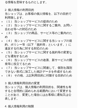
る情報を意味するものとします。
2. 個人情報の利用目的
当ショップは、お客様の個人情報を、以下の目的で
利用致します。
（１） 当ショップサービスの提供のため
（２） 当ショップサービスに関するご案内、お問い
合わせ等への対応のため
（３） 当ショップの商品、サービス等のご案内のた
め
（４） 当ショップサービスに関する当ショップの規
約、ポリシー等（以下「規約等」といいます。）に
違反する行為に対する対応のため
（５） 当ショップサービスに関する規約等の変更な
どを通知するため
（６） 当ショップサービスの改善、新サービスの開
発等に役立てるため
（７） 当ショップサービスに関連して、個別を識別
できない形式に加工した統計データを作成するため
（８） その他、上記利用目的に付随する目的のため
3. 個人情報利用目的の変更
当ショップは、個人情報の利用目的を、関連性を有
すると合理的に認められる範囲内において変更する
ことがあり、変更した場合にはお客様に通知又は公
表します。
4. 個人情報利用の制限