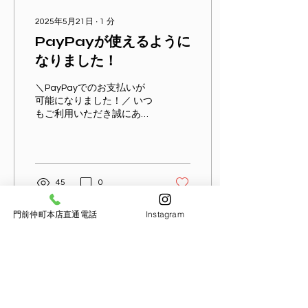
2025年5月21日
∙
1
分
PayPayが使えるように
なりました！
＼PayPayでのお支払いが
可能になりました！／ いつ
もご利用いただき誠にあり
がとうございます。 このた
び当店のオンラインストア
にて、新たに
「PayPay（ペイペイ）」
でのお支払いがご利用可能
45
0
となりました。 お買い物の
際に、より便利に・スムー
門前仲町本店直通電話
Instagram
ズに決済していただけま
す。 ...