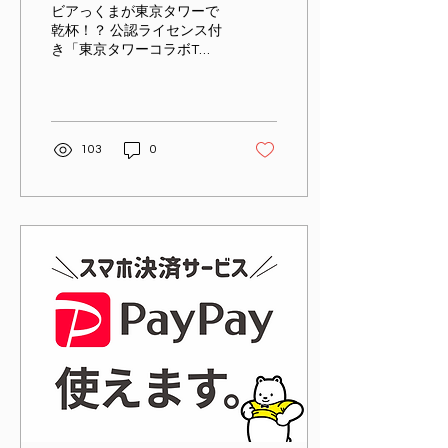
ビアっくまが東京タワーで
乾杯！？ 公認ライセンス付
き「東京タワーコラボTシ
ャツ」登場！ PERFECT
BEERの人気キャラクター
「ビアっくま」が、全国を
旅しながらビールを楽し
む“ご当地Tシャツ”シリーズ
103
0
がスタート！その記念すべ
き第一弾は、なんと東京タ
ワーと公式コラボ！...