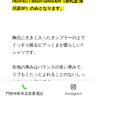
PERFECT BEER GARDEN（赤札堂 深
川店3F）のみとなります。
胸元に大きく入ったタンブラーの上で
ぐっすり眠るビアっくまが愛らしいT
シャツです。
生地の厚みはバランスの良い厚みで、
リブもくたっとよれることのないしっ
かりとした作りです。
門前仲町本店直通電話
Instagram
見ているだけで癒されるかわいいビア
っくまTシャツは、
コーディネートのメインになるアイテ
ムです。
■カラー：ホワイト、ブラック、アシ