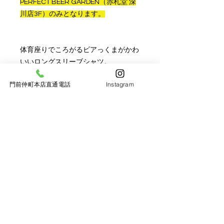
PERFECT BEER GARDEN（赤札堂 深
川店3F）のみとなります。
体育座りでころがるビアっくまがかわ
いいロングスリーブシャツ。
柔らかい生地で着心地のよいスタンダ
門前仲町本店直通電話
Instagram
ードサイズのロンTです。
■商品詳細
・右裾には公式ロゴの入ったピスネー
ム付き
・5.6オンス
■サイズ
身丈 M69 L73 XL77
身幅 M52 L55 XL58
肩幅 M45 L48 XL52
袖丈 M62 L63 XL64