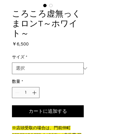
ころころ虚無っく
まロンT～ホワイ
ト～
価
￥6,500
格
サイズ
*
数量
*
カートに追加する
※店頭受取の場合は、門前仲町