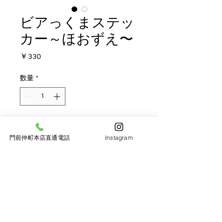
ビアっくまステッ
カー～ほおずえ〜
価
￥330
格
数量
*
カートに追加する
門前仲町本店直通電話
Instagram
※店頭受取の場合は、門前仲町
PERFECT BEER GARDEN（赤札堂 深
川店3F）のみとなります。
ほおずえビアっくまのマット加工ステ
ッカー