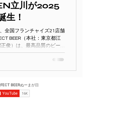
HEN立川が2025
に誕生！
に、全国フランチャイズ21店舗
ECT BEER（本社：東京都江
沼正俊）は、最高品質のビー
EER KITCHEN...